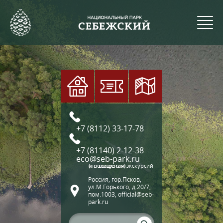
+7 (8112) 33-17-78
+7 (81140) 2-12-38
eco@seb-park.ru
(по вопросам экскурсий и посещения)
Россия, гор.Псков,
ул.М.Горького, д.20/7,
пом.1003, official@seb-
park.ru