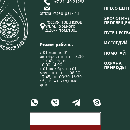
+7 81140 21238
ПРЕСС-ЦЕНТ
official@seb-park.ru
ЭКОЛОГИЧЕ
Россия, гор.Псков
ПРОСВЕЩЕ
ул.М.Горького
д.20/7 пом.1003
ПУТЕШЕСТВ
ИССЛЕДУЙ
Режим работы:
с 01 мая по 01
ПОМОГАЙ
октября: пн.-пт. - 8:30
– 17:45, сб., вс. –
ОХРАНА
10:00-14:00
ПРИРОДЫ
с 01 октября по 01
мая – пн.-чт. – 08:30-
17:45, пт. 08:30-16:30,
сб., вс. – выходные
дни.