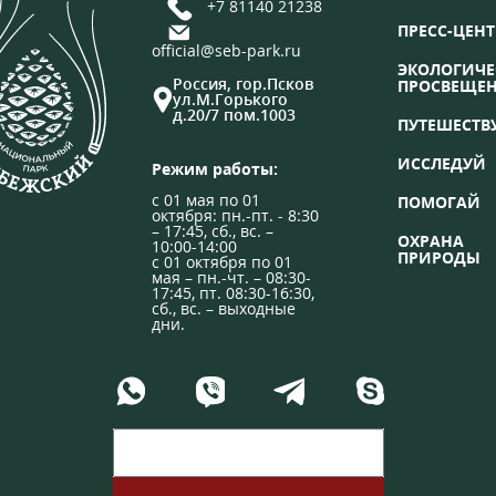
+7 81140 21238
ПРЕСС-ЦЕНТ
official@seb-park.ru
ЭКОЛОГИЧЕ
Россия, гор.Псков
ПРОСВЕЩЕ
ул.М.Горького
д.20/7 пом.1003
ПУТЕШЕСТВ
ИССЛЕДУЙ
Режим работы:
с 01 мая по 01
ПОМОГАЙ
октября: пн.-пт. - 8:30
– 17:45, сб., вс. –
ОХРАНА
10:00-14:00
ПРИРОДЫ
с 01 октября по 01
мая – пн.-чт. – 08:30-
17:45, пт. 08:30-16:30,
сб., вс. – выходные
дни.