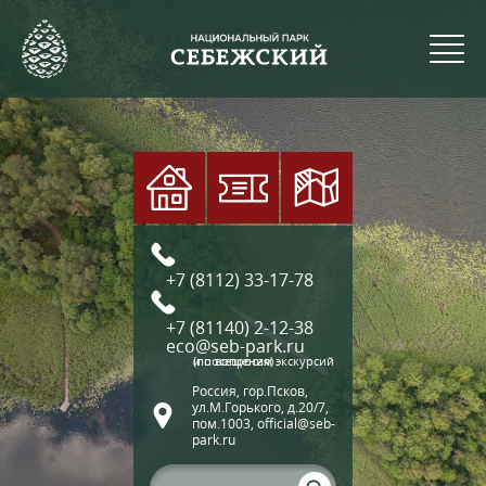
+7 (8112) 33-17-78
+7 (81140) 2-12-38
eco@seb-park.ru
(по вопросам экскурсий и посещения)
Россия, гор.Псков,
ул.М.Горького, д.20/7,
пом.1003, official@seb-
park.ru