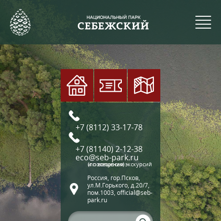
+7 (8112) 33-17-78
+7 (81140) 2-12-38
eco@seb-park.ru
(по вопросам экскурсий и посещения)
Россия, гор.Псков,
ул.М.Горького, д.20/7,
пом.1003, official@seb-
park.ru