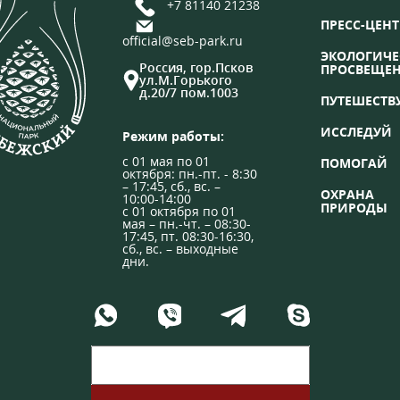
+7 81140 21238
ПРЕСС-ЦЕНТ
official@seb-park.ru
ЭКОЛОГИЧЕ
Россия, гор.Псков
ПРОСВЕЩЕ
ул.М.Горького
д.20/7 пом.1003
ПУТЕШЕСТВ
ИССЛЕДУЙ
Режим работы:
с 01 мая по 01
ПОМОГАЙ
октября: пн.-пт. - 8:30
– 17:45, сб., вс. –
ОХРАНА
10:00-14:00
ПРИРОДЫ
с 01 октября по 01
мая – пн.-чт. – 08:30-
17:45, пт. 08:30-16:30,
сб., вс. – выходные
дни.