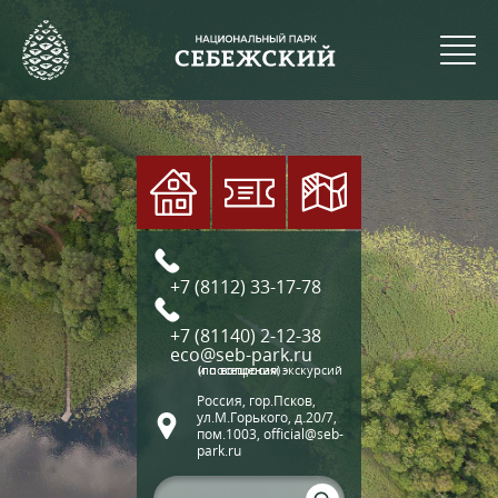
+7 (8112) 33-17-78
+7 (81140) 2-12-38
eco@seb-park.ru
(по вопросам экскурсий и посещения)
Россия, гор.Псков,
ул.М.Горького, д.20/7,
пом.1003, official@seb-
park.ru