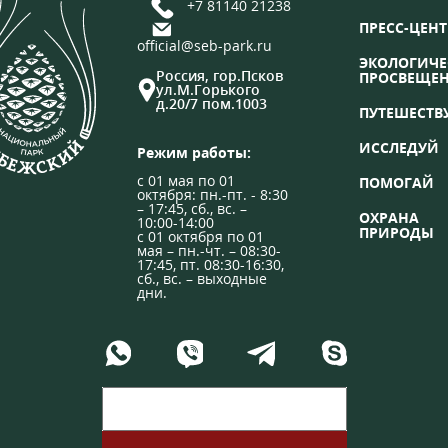
+7 81140 21238
ПРЕСС-ЦЕНТ
official@seb-park.ru
ЭКОЛОГИЧЕ
Россия, гор.Псков
ПРОСВЕЩЕ
ул.М.Горького
д.20/7 пом.1003
ПУТЕШЕСТВ
ИССЛЕДУЙ
Режим работы:
с 01 мая по 01
ПОМОГАЙ
октября: пн.-пт. - 8:30
– 17:45, сб., вс. –
ОХРАНА
10:00-14:00
ПРИРОДЫ
с 01 октября по 01
мая – пн.-чт. – 08:30-
17:45, пт. 08:30-16:30,
сб., вс. – выходные
дни.