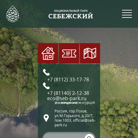
+7 (8112) 33-17-78
+7 (81140) 2-12-38
eco@seb-park.ru
(по вопросам экскурсий и посещения)
Россия, гор.Псков,
ул.М.Горького, д.20/7,
пом.1003, official@seb-
park.ru