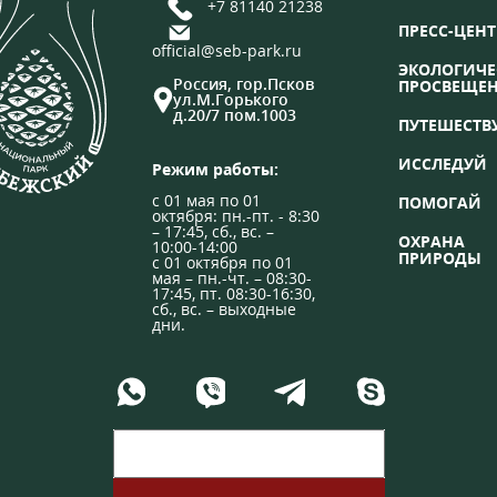
+7 81140 21238
ПРЕСС-ЦЕНТ
official@seb-park.ru
ЭКОЛОГИЧЕ
Россия, гор.Псков
ПРОСВЕЩЕ
ул.М.Горького
д.20/7 пом.1003
ПУТЕШЕСТВ
ИССЛЕДУЙ
Режим работы:
с 01 мая по 01
ПОМОГАЙ
октября: пн.-пт. - 8:30
– 17:45, сб., вс. –
ОХРАНА
10:00-14:00
ПРИРОДЫ
с 01 октября по 01
мая – пн.-чт. – 08:30-
17:45, пт. 08:30-16:30,
сб., вс. – выходные
дни.