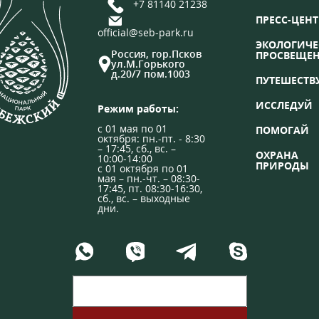
+7 81140 21238
ПРЕСС-ЦЕНТ
official@seb-park.ru
ЭКОЛОГИЧЕ
Россия, гор.Псков
ПРОСВЕЩЕ
ул.М.Горького
д.20/7 пом.1003
ПУТЕШЕСТВ
ИССЛЕДУЙ
Режим работы:
с 01 мая по 01
ПОМОГАЙ
октября: пн.-пт. - 8:30
– 17:45, сб., вс. –
ОХРАНА
10:00-14:00
ПРИРОДЫ
с 01 октября по 01
мая – пн.-чт. – 08:30-
17:45, пт. 08:30-16:30,
сб., вс. – выходные
дни.