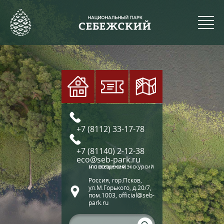
+7 (8112) 33-17-78
+7 (81140) 2-12-38
eco@seb-park.ru
(по вопросам экскурсий и посещения)
Россия, гор.Псков,
ул.М.Горького, д.20/7,
пом.1003, official@seb-
park.ru