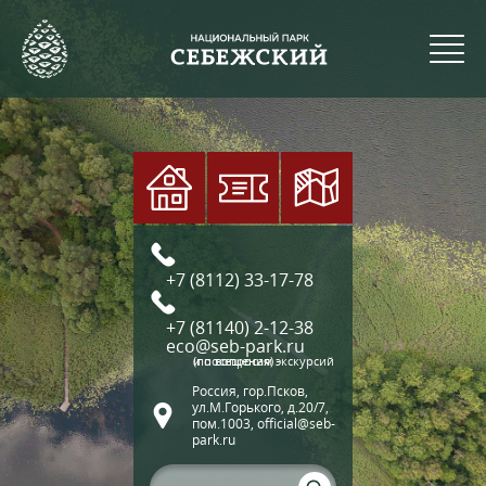
+7 (8112) 33-17-78
+7 (81140) 2-12-38
eco@seb-park.ru
(по вопросам экскурсий и посещения)
Россия, гор.Псков,
ул.М.Горького, д.20/7,
пом.1003, official@seb-
park.ru