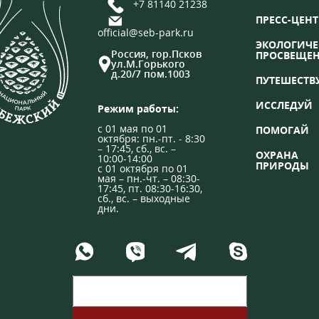
+7 81140 21238
ПРЕСС-ЦЕНТ
official@seb-park.ru
ЭКОЛОГИЧЕ
Россия, гор.Псков
ПРОСВЕЩЕ
ул.М.Горького
д.20/7 пом.1003
ПУТЕШЕСТВ
ИССЛЕДУЙ
Режим работы:
с 01 мая по 01
ПОМОГАЙ
октября: пн.-пт. - 8:30
– 17:45, сб., вс. –
ОХРАНА
10:00-14:00
ПРИРОДЫ
с 01 октября по 01
мая – пн.-чт. – 08:30-
17:45, пт. 08:30-16:30,
сб., вс. – выходные
дни.