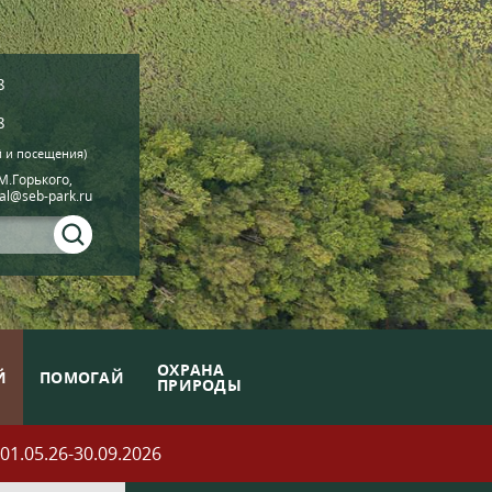
8
8
й и посещения)
.М.Горького,
ial@seb-park.ru
ОХРАНА
Й
ПОМОГАЙ
ПРИРОДЫ
05.26-30.09.2026