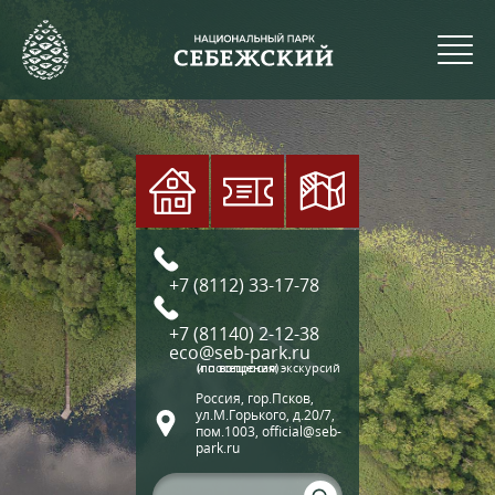
+7 (8112) 33-17-78
+7 (81140) 2-12-38
eco@seb-park.ru
(по вопросам экскурсий и посещения)
Россия, гор.Псков,
ул.М.Горького, д.20/7,
пом.1003, official@seb-
park.ru