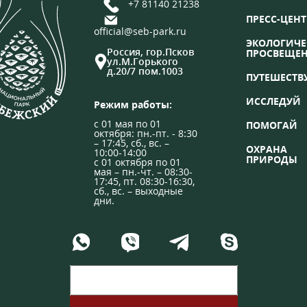
+7 81140 21238
ПРЕСС-ЦЕНТ
official@seb-park.ru
ЭКОЛОГИЧЕ
Россия, гор.Псков
ПРОСВЕЩЕ
ул.М.Горького
д.20/7 пом.1003
ПУТЕШЕСТВ
ИССЛЕДУЙ
Режим работы:
с 01 мая по 01
ПОМОГАЙ
октября: пн.-пт. - 8:30
– 17:45, сб., вс. –
ОХРАНА
10:00-14:00
ПРИРОДЫ
с 01 октября по 01
мая – пн.-чт. – 08:30-
17:45, пт. 08:30-16:30,
сб., вс. – выходные
дни.