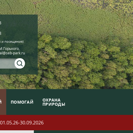
8
8
й и посещения)
.М.Горького,
ial@seb-park.ru
ОХРАНА
Й
ПОМОГАЙ
ПРИРОДЫ
05.26-30.09.2026