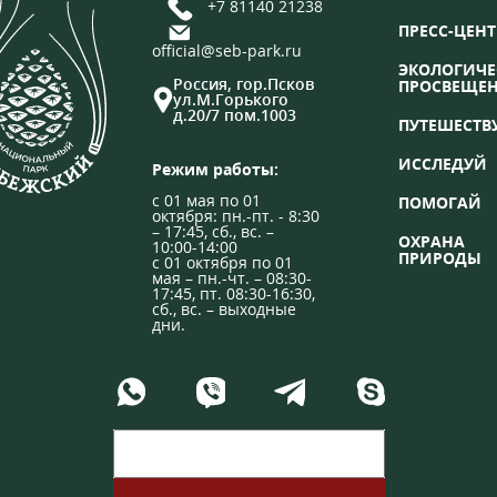
+7 81140 21238
ПРЕСС-ЦЕНТ
official@seb-park.ru
ЭКОЛОГИЧЕ
Россия, гор.Псков
ПРОСВЕЩЕ
ул.М.Горького
д.20/7 пом.1003
ПУТЕШЕСТВ
ИССЛЕДУЙ
Режим работы:
с 01 мая по 01
ПОМОГАЙ
октября: пн.-пт. - 8:30
– 17:45, сб., вс. –
ОХРАНА
10:00-14:00
ПРИРОДЫ
с 01 октября по 01
мая – пн.-чт. – 08:30-
17:45, пт. 08:30-16:30,
сб., вс. – выходные
дни.