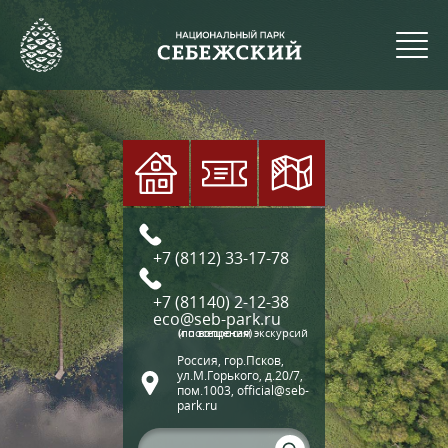
+7 (8112) 33-17-78
+7 (81140) 2-12-38
eco@seb-park.ru
(по вопросам экскурсий и посещения)
Россия, гор.Псков,
ул.М.Горького, д.20/7,
пом.1003, official@seb-
park.ru