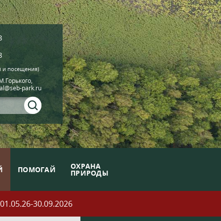
8
8
й и посещения)
.М.Горького,
ial@seb-park.ru
ОХРАНА
Й
ПОМОГАЙ
ПРИРОДЫ
05.26-30.09.2026