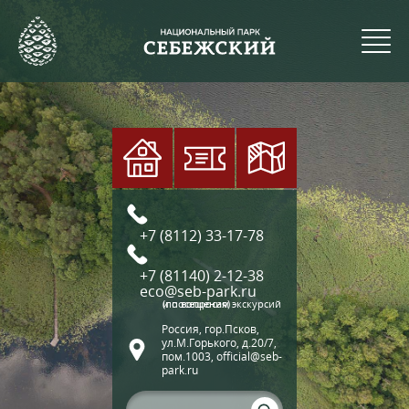
+7 (8112) 33-17-78
+7 (81140) 2-12-38
eco@seb-park.ru
(по вопросам экскурсий и посещения)
Россия, гор.Псков,
ул.М.Горького, д.20/7,
пом.1003, official@seb-
park.ru