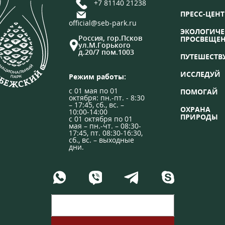
+7 81140 21238
ПРЕСС-ЦЕНТ
official@seb-park.ru
ЭКОЛОГИЧЕ
Россия, гор.Псков
ПРОСВЕЩЕ
ул.М.Горького
д.20/7 пом.1003
ПУТЕШЕСТВ
ИССЛЕДУЙ
Режим работы:
с 01 мая по 01
ПОМОГАЙ
октября: пн.-пт. - 8:30
– 17:45, сб., вс. –
ОХРАНА
10:00-14:00
ПРИРОДЫ
с 01 октября по 01
мая – пн.-чт. – 08:30-
17:45, пт. 08:30-16:30,
сб., вс. – выходные
дни.