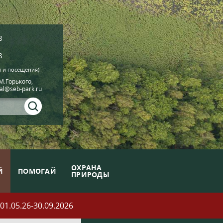
8
8
й и посещения)
.М.Горького,
ial@seb-park.ru
ОХРАНА
Й
ПОМОГАЙ
ПРИРОДЫ
05.26-30.09.2026