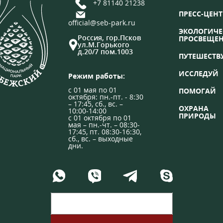
+7 81140 21238
ПРЕСС-ЦЕНТ
official@seb-park.ru
ЭКОЛОГИЧЕ
Россия, гор.Псков
ПРОСВЕЩЕ
ул.М.Горького
д.20/7 пом.1003
ПУТЕШЕСТВ
ИССЛЕДУЙ
Режим работы:
с 01 мая по 01
ПОМОГАЙ
октября: пн.-пт. - 8:30
– 17:45, сб., вс. –
ОХРАНА
10:00-14:00
ПРИРОДЫ
с 01 октября по 01
мая – пн.-чт. – 08:30-
17:45, пт. 08:30-16:30,
сб., вс. – выходные
дни.