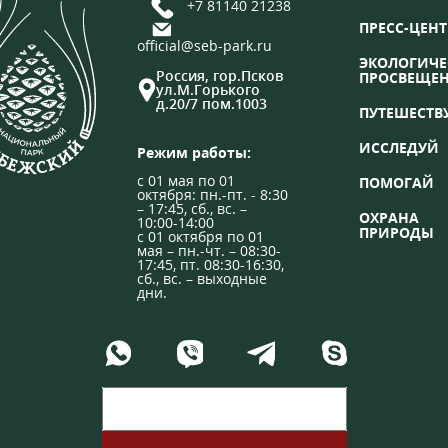
+7 81140 21238
ПРЕСС-ЦЕНТ
official@seb-park.ru
ЭКОЛОГИЧЕ
Россия, гор.Псков
ПРОСВЕЩЕ
ул.М.Горького
д.20/7 пом.1003
ПУТЕШЕСТВ
ИССЛЕДУЙ
Режим работы:
с 01 мая по 01
ПОМОГАЙ
октября: пн.-пт. - 8:30
– 17:45, сб., вс. –
ОХРАНА
10:00-14:00
ПРИРОДЫ
с 01 октября по 01
мая – пн.-чт. – 08:30-
17:45, пт. 08:30-16:30,
сб., вс. – выходные
дни.