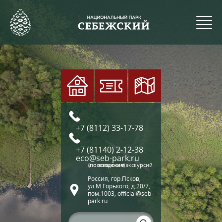
+7 (8112) 33-17-78
+7 (81140) 2-12-38
eco@seb-park.ru
(по вопросам экскурсий и посещения)
Россия, гор.Псков,
ул.М.Горького, д.20/7,
пом.1003, official@seb-
park.ru