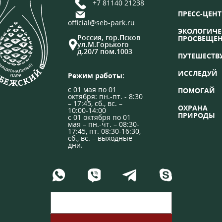
+7 81140 21238
ПРЕСС-ЦЕНТ
official@seb-park.ru
ЭКОЛОГИЧЕ
Россия, гор.Псков
ПРОСВЕЩЕ
ул.М.Горького
д.20/7 пом.1003
ПУТЕШЕСТВ
ИССЛЕДУЙ
Режим работы:
с 01 мая по 01
ПОМОГАЙ
октября: пн.-пт. - 8:30
– 17:45, сб., вс. –
ОХРАНА
10:00-14:00
ПРИРОДЫ
с 01 октября по 01
мая – пн.-чт. – 08:30-
17:45, пт. 08:30-16:30,
сб., вс. – выходные
дни.