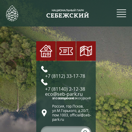
+7 (8112) 33-17-78
+7 (81140) 2-12-38
eco@seb-park.ru
(по вопросам экскурсий и посещения)
Россия, гор.Псков,
ул.М.Горького, д.20/7,
пом.1003, official@seb-
park.ru