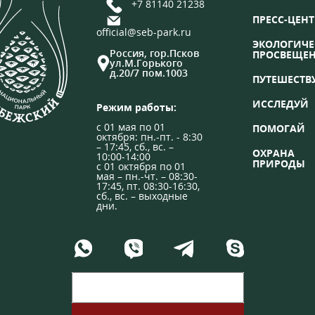
+7 81140 21238
ПРЕСС-ЦЕНТ
official@seb-park.ru
ЭКОЛОГИЧЕ
Россия, гор.Псков
ПРОСВЕЩЕ
ул.М.Горького
д.20/7 пом.1003
ПУТЕШЕСТВ
ИССЛЕДУЙ
Режим работы:
с 01 мая по 01
ПОМОГАЙ
октября: пн.-пт. - 8:30
– 17:45, сб., вс. –
ОХРАНА
10:00-14:00
ПРИРОДЫ
с 01 октября по 01
мая – пн.-чт. – 08:30-
17:45, пт. 08:30-16:30,
сб., вс. – выходные
дни.