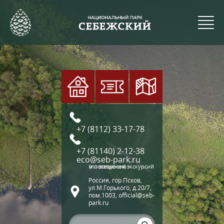
+7 (8112) 33-17-78
+7 (81140) 2-12-38
eco@seb-park.ru
(по вопросам экскурсий и посещения)
Россия, гор.Псков,
ул.М.Горького, д.20/7,
пом.1003, official@seb-
park.ru