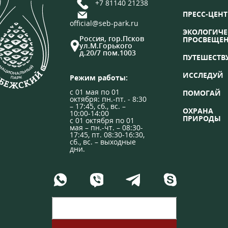
+7 81140 21238
ПРЕСС-ЦЕНТ
official@seb-park.ru
ЭКОЛОГИЧЕ
Россия, гор.Псков
ПРОСВЕЩЕ
ул.М.Горького
д.20/7 пом.1003
ПУТЕШЕСТВ
ИССЛЕДУЙ
Режим работы:
с 01 мая по 01
ПОМОГАЙ
октября: пн.-пт. - 8:30
– 17:45, сб., вс. –
ОХРАНА
10:00-14:00
ПРИРОДЫ
с 01 октября по 01
мая – пн.-чт. – 08:30-
17:45, пт. 08:30-16:30,
сб., вс. – выходные
дни.