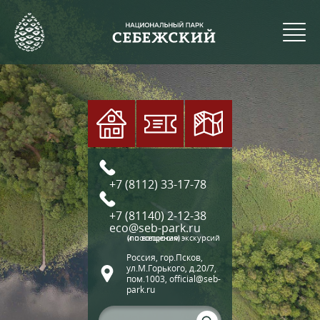
+7 (8112) 33-17-78
+7 (81140) 2-12-38
eco@seb-park.ru
(по вопросам экскурсий и посещения)
Россия, гор.Псков,
ул.М.Горького, д.20/7,
пом.1003, official@seb-
park.ru