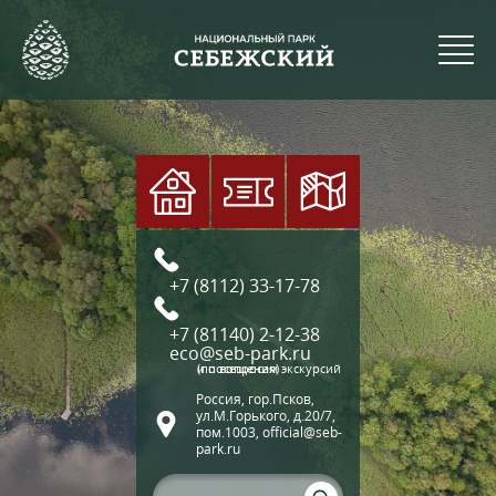
+7 (8112) 33-17-78
+7 (81140) 2-12-38
eco@seb-park.ru
(по вопросам экскурсий и посещения)
Россия, гор.Псков,
ул.М.Горького, д.20/7,
пом.1003, official@seb-
park.ru