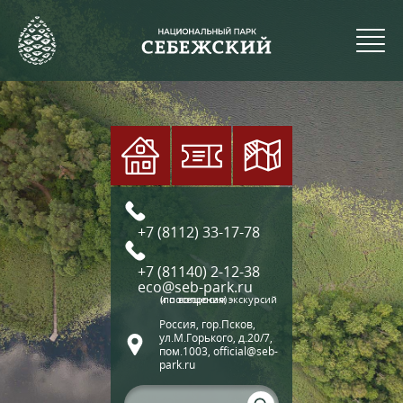
+7 (8112) 33-17-78
+7 (81140) 2-12-38
eco@seb-park.ru
(по вопросам экскурсий и посещения)
Россия, гор.Псков,
ул.М.Горького, д.20/7,
пом.1003, official@seb-
park.ru