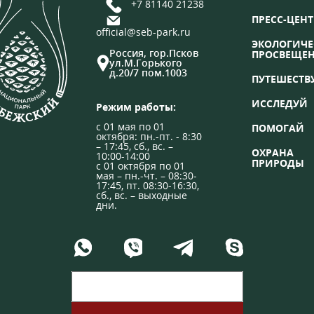
+7 81140 21238
ПРЕСС-ЦЕНТ
official@seb-park.ru
ЭКОЛОГИЧЕ
Россия, гор.Псков
ПРОСВЕЩЕ
ул.М.Горького
д.20/7 пом.1003
ПУТЕШЕСТВ
ИССЛЕДУЙ
Режим работы:
с 01 мая по 01
ПОМОГАЙ
октября: пн.-пт. - 8:30
– 17:45, сб., вс. –
ОХРАНА
10:00-14:00
ПРИРОДЫ
с 01 октября по 01
мая – пн.-чт. – 08:30-
17:45, пт. 08:30-16:30,
сб., вс. – выходные
дни.