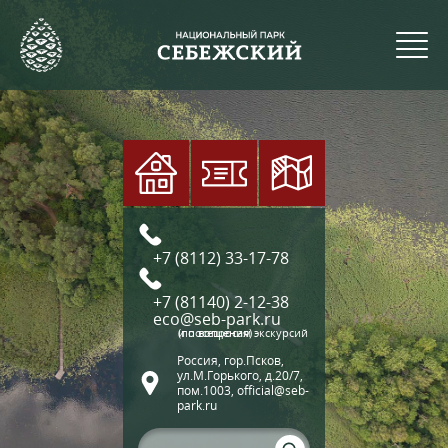
+7 (8112) 33-17-78
+7 (81140) 2-12-38
eco@seb-park.ru
(по вопросам экскурсий и посещения)
Россия, гор.Псков,
ул.М.Горького, д.20/7,
пом.1003, official@seb-
park.ru