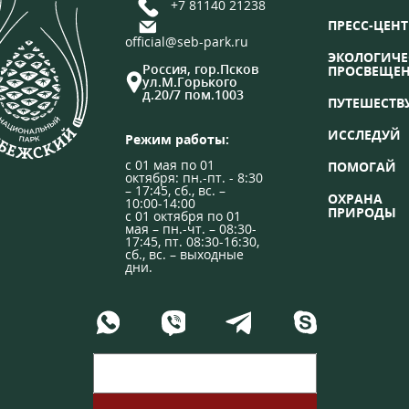
+7 81140 21238
ПРЕСС-ЦЕНТ
official@seb-park.ru
ЭКОЛОГИЧЕ
Россия, гор.Псков
ПРОСВЕЩЕ
ул.М.Горького
д.20/7 пом.1003
ПУТЕШЕСТВ
ИССЛЕДУЙ
Режим работы:
с 01 мая по 01
ПОМОГАЙ
октября: пн.-пт. - 8:30
– 17:45, сб., вс. –
ОХРАНА
10:00-14:00
ПРИРОДЫ
с 01 октября по 01
мая – пн.-чт. – 08:30-
17:45, пт. 08:30-16:30,
сб., вс. – выходные
дни.