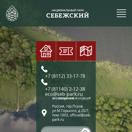
+7 (8112) 33-17-78
+7 (81140) 2-12-38
eco@seb-park.ru
(по вопросам экскурсий и посещения)
Россия, гор.Псков,
ул.М.Горького, д.20/7,
пом.1003, official@seb-
park.ru