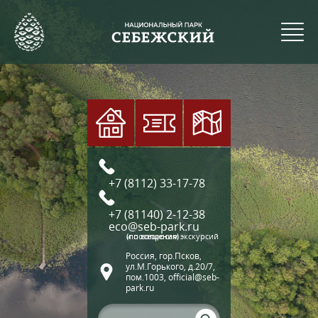
+7 (8112) 33-17-78
+7 (81140) 2-12-38
eco@seb-park.ru
(по вопросам экскурсий и посещения)
Россия, гор.Псков,
ул.М.Горького, д.20/7,
пом.1003, official@seb-
park.ru