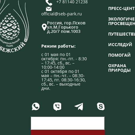
+7 81140 21238
ПРЕСС-ЦЕНТ
official@seb-park.ru
ЭКОЛОГИЧЕ
Россия, гор.Псков
ПРОСВЕЩЕ
ул.М.Горького
д.20/7 пом.1003
ПУТЕШЕСТВ
ИССЛЕДУЙ
Режим работы:
с 01 мая по 01
ПОМОГАЙ
октября: пн.-пт. - 8:30
– 17:45, сб., вс. –
ОХРАНА
10:00-14:00
ПРИРОДЫ
с 01 октября по 01
мая – пн.-чт. – 08:30-
17:45, пт. 08:30-16:30,
сб., вс. – выходные
дни.