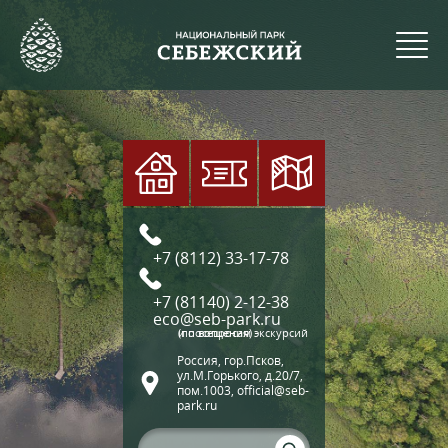
+7 (8112) 33-17-78
+7 (81140) 2-12-38
eco@seb-park.ru
(по вопросам экскурсий и посещения)
Россия, гор.Псков,
ул.М.Горького, д.20/7,
пом.1003, official@seb-
park.ru