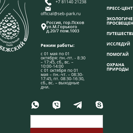
+7 81140 21238
ПРЕСС-ЦЕНТ
official@seb-park.ru
ЭКОЛОГИЧЕ
Россия, гор.Псков
ПРОСВЕЩЕ
ул.М.Горького
д.20/7 пом.1003
ПУТЕШЕСТВ
ИССЛЕДУЙ
Режим работы:
с 01 мая по 01
ПОМОГАЙ
октября: пн.-пт. - 8:30
– 17:45, сб., вс. –
ОХРАНА
10:00-14:00
ПРИРОДЫ
с 01 октября по 01
мая – пн.-чт. – 08:30-
17:45, пт. 08:30-16:30,
сб., вс. – выходные
дни.