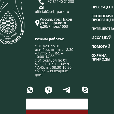
+7 81140 21238
ПРЕСС-ЦЕНТ
official@seb-park.ru
ЭКОЛОГИЧЕ
Россия, гор.Псков
ПРОСВЕЩЕ
ул.М.Горького
д.20/7 пом.1003
ПУТЕШЕСТВ
ИССЛЕДУЙ
Режим работы:
с 01 мая по 01
ПОМОГАЙ
октября: пн.-пт. - 8:30
– 17:45, сб., вс. –
ОХРАНА
10:00-14:00
ПРИРОДЫ
с 01 октября по 01
мая – пн.-чт. – 08:30-
17:45, пт. 08:30-16:30,
сб., вс. – выходные
дни.