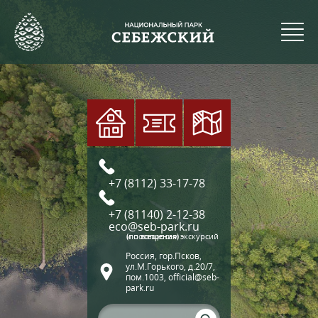
+7 (8112) 33-17-78
+7 (81140) 2-12-38
eco@seb-park.ru
(по вопросам экскурсий и посещения)
Россия, гор.Псков,
ул.М.Горького, д.20/7,
пом.1003, official@seb-
park.ru