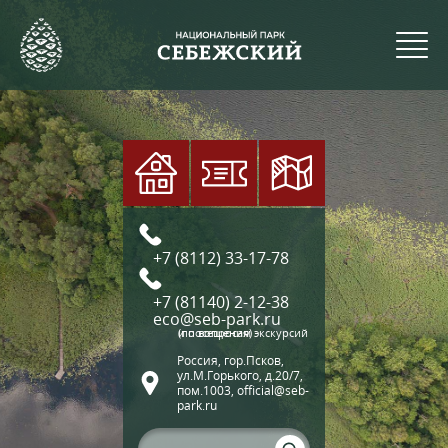
+7 (8112) 33-17-78
+7 (81140) 2-12-38
eco@seb-park.ru
(по вопросам экскурсий и посещения)
Россия, гор.Псков,
ул.М.Горького, д.20/7,
пом.1003, official@seb-
park.ru