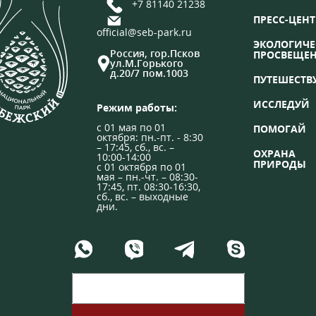
+7 81140 21238
ПРЕСС-ЦЕНТ
official@seb-park.ru
ЭКОЛОГИЧЕ
Россия, гор.Псков
ПРОСВЕЩЕ
ул.М.Горького
д.20/7 пом.1003
ПУТЕШЕСТВ
ИССЛЕДУЙ
Режим работы:
с 01 мая по 01
ПОМОГАЙ
октября: пн.-пт. - 8:30
– 17:45, сб., вс. –
ОХРАНА
10:00-14:00
ПРИРОДЫ
с 01 октября по 01
мая – пн.-чт. – 08:30-
17:45, пт. 08:30-16:30,
сб., вс. – выходные
дни.