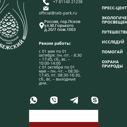
+7 81140 21238
ПРЕСС-ЦЕНТ
official@seb-park.ru
ЭКОЛОГИЧЕ
Россия, гор.Псков
ПРОСВЕЩЕ
ул.М.Горького
д.20/7 пом.1003
ПУТЕШЕСТВ
ИССЛЕДУЙ
Режим работы:
с 01 мая по 01
ПОМОГАЙ
октября: пн.-пт. - 8:30
– 17:45, сб., вс. –
ОХРАНА
10:00-14:00
ПРИРОДЫ
с 01 октября по 01
мая – пн.-чт. – 08:30-
17:45, пт. 08:30-16:30,
сб., вс. – выходные
дни.