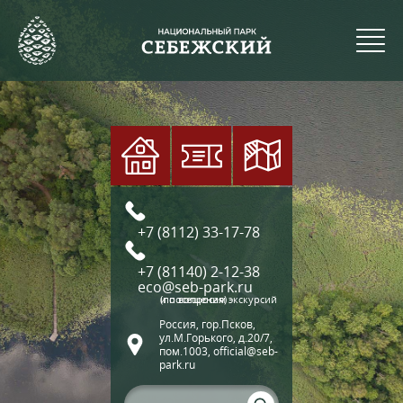
+7 (8112) 33-17-78
+7 (81140) 2-12-38
eco@seb-park.ru
(по вопросам экскурсий и посещения)
Россия, гор.Псков,
ул.М.Горького, д.20/7,
пом.1003, official@seb-
park.ru