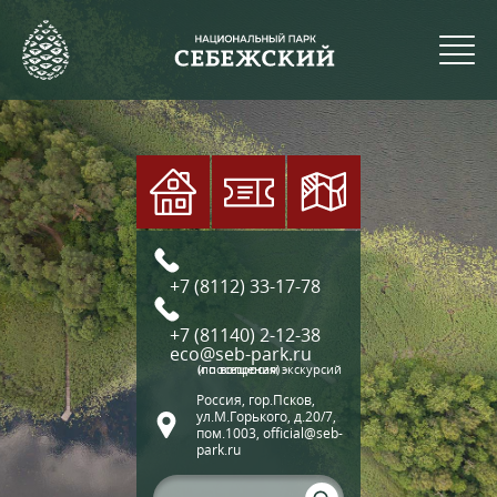
+7 (8112) 33-17-78
+7 (81140) 2-12-38
eco@seb-park.ru
(по вопросам экскурсий и посещения)
Россия, гор.Псков,
ул.М.Горького, д.20/7,
пом.1003, official@seb-
park.ru