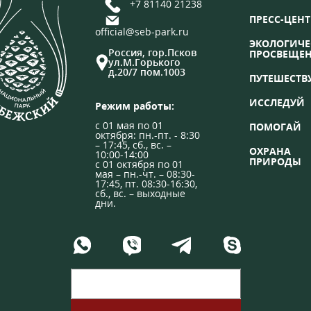
+7 81140 21238
ПРЕСС-ЦЕНТ
official@seb-park.ru
ЭКОЛОГИЧЕ
Россия, гор.Псков
ПРОСВЕЩЕ
ул.М.Горького
д.20/7 пом.1003
ПУТЕШЕСТВ
ИССЛЕДУЙ
Режим работы:
с 01 мая по 01
ПОМОГАЙ
октября: пн.-пт. - 8:30
– 17:45, сб., вс. –
ОХРАНА
10:00-14:00
ПРИРОДЫ
с 01 октября по 01
мая – пн.-чт. – 08:30-
17:45, пт. 08:30-16:30,
сб., вс. – выходные
дни.