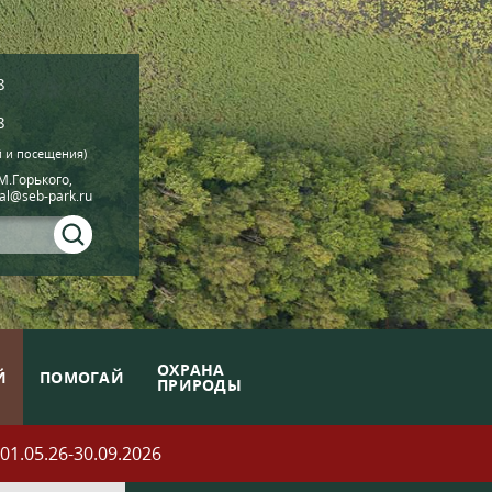
8
8
й и посещения)
.М.Горького,
ial@seb-park.ru
ОХРАНА
Й
ПОМОГАЙ
ПРИРОДЫ
05.26-30.09.2026