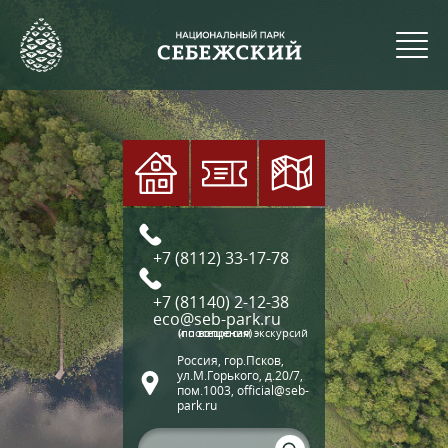
+7 (8112) 33-17-78
+7 (81140) 2-12-38
eco@seb-park.ru
(по вопросам экскурсий и посещения)
Россия, гор.Псков,
ул.М.Горького, д.20/7,
пом.1003, official@seb-
park.ru