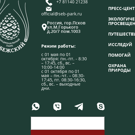
+7 81140 21238
ПРЕСС-ЦЕНТ
official@seb-park.ru
ЭКОЛОГИЧЕ
Россия, гор.Псков
ПРОСВЕЩЕ
ул.М.Горького
д.20/7 пом.1003
ПУТЕШЕСТВ
ИССЛЕДУЙ
Режим работы:
с 01 мая по 01
ПОМОГАЙ
октября: пн.-пт. - 8:30
– 17:45, сб., вс. –
ОХРАНА
10:00-14:00
ПРИРОДЫ
с 01 октября по 01
мая – пн.-чт. – 08:30-
17:45, пт. 08:30-16:30,
сб., вс. – выходные
дни.