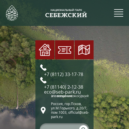
+7 (8112) 33-17-78
+7 (81140) 2-12-38
eco@seb-park.ru
(по вопросам экскурсий и посещения)
Россия, гор.Псков,
ул.М.Горького, д.20/7,
пом.1003, official@seb-
park.ru