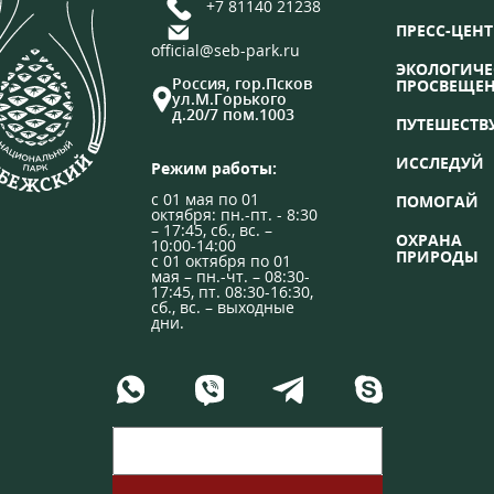
+7 81140 21238
ПРЕСС-ЦЕНТ
official@seb-park.ru
ЭКОЛОГИЧЕ
Россия, гор.Псков
ПРОСВЕЩЕ
ул.М.Горького
д.20/7 пом.1003
ПУТЕШЕСТВ
ИССЛЕДУЙ
Режим работы:
с 01 мая по 01
ПОМОГАЙ
октября: пн.-пт. - 8:30
– 17:45, сб., вс. –
ОХРАНА
10:00-14:00
ПРИРОДЫ
с 01 октября по 01
мая – пн.-чт. – 08:30-
17:45, пт. 08:30-16:30,
сб., вс. – выходные
дни.