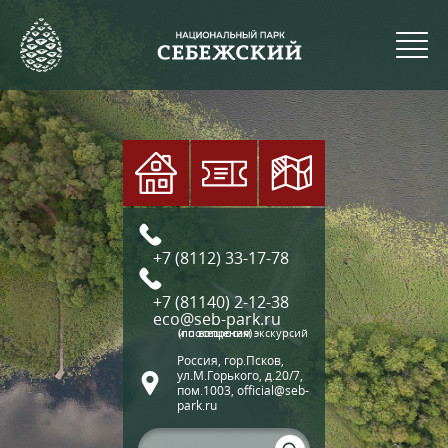
+7 (8112) 33-17-78
+7 (81140) 2-12-38
eco@seb-park.ru
(по вопросам экскурсий и посещения)
Россия, гор.Псков,
ул.М.Горького, д.20/7,
пом.1003, official@seb-
park.ru