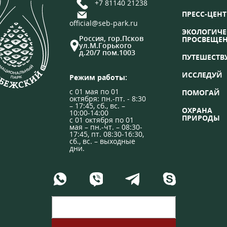
+7 81140 21238
ПРЕСС-ЦЕНТ
official@seb-park.ru
ЭКОЛОГИЧЕ
Россия, гор.Псков
ПРОСВЕЩЕ
ул.М.Горького
д.20/7 пом.1003
ПУТЕШЕСТВ
ИССЛЕДУЙ
Режим работы:
с 01 мая по 01
ПОМОГАЙ
октября: пн.-пт. - 8:30
– 17:45, сб., вс. –
ОХРАНА
10:00-14:00
ПРИРОДЫ
с 01 октября по 01
мая – пн.-чт. – 08:30-
17:45, пт. 08:30-16:30,
сб., вс. – выходные
дни.