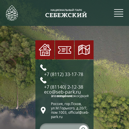
+7 (8112) 33-17-78
+7 (81140) 2-12-38
eco@seb-park.ru
(по вопросам экскурсий и посещения)
Россия, гор.Псков,
ул.М.Горького, д.20/7,
пом.1003, official@seb-
park.ru