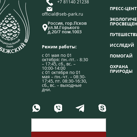
+7 81140 21238
ПРЕСС-ЦЕНТ
official@seb-park.ru
ЭКОЛОГИЧЕ
Россия, гор.Псков
ПРОСВЕЩЕ
ул.М.Горького
д.20/7 пом.1003
ПУТЕШЕСТВ
ИССЛЕДУЙ
Режим работы:
с 01 мая по 01
ПОМОГАЙ
октября: пн.-пт. - 8:30
– 17:45, сб., вс. –
ОХРАНА
10:00-14:00
ПРИРОДЫ
с 01 октября по 01
мая – пн.-чт. – 08:30-
17:45, пт. 08:30-16:30,
сб., вс. – выходные
дни.