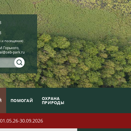
8
8
й и посещения)
.М.Горького,
ial@seb-park.ru
ОХРАНА
Й
ПОМОГАЙ
ПРИРОДЫ
05.26-30.09.2026