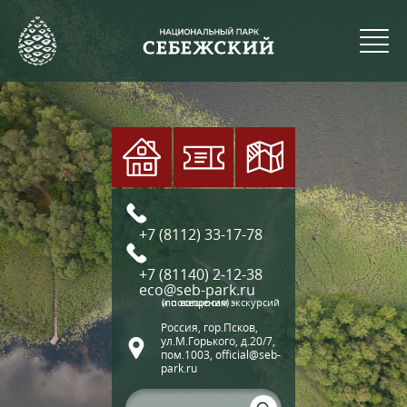
+7 (8112) 33-17-78
+7 (81140) 2-12-38
eco@seb-park.ru
(по вопросам экскурсий и посещения)
Россия, гор.Псков,
ул.М.Горького, д.20/7,
пом.1003, official@seb-
park.ru