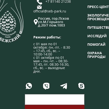
+7 81140 21238
ПРЕСС-ЦЕНТ
official@seb-park.ru
ЭКОЛОГИЧЕ
Россия, гор.Псков
ПРОСВЕЩЕ
ул.М.Горького
д.20/7 пом.1003
ПУТЕШЕСТВ
ИССЛЕДУЙ
Режим работы:
с 01 мая по 01
ПОМОГАЙ
октября: пн.-пт. - 8:30
– 17:45, сб., вс. –
ОХРАНА
10:00-14:00
ПРИРОДЫ
с 01 октября по 01
мая – пн.-чт. – 08:30-
17:45, пт. 08:30-16:30,
сб., вс. – выходные
дни.