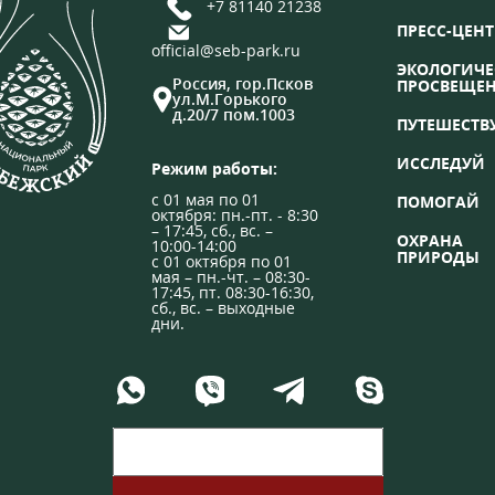
+7 81140 21238
ПРЕСС-ЦЕНТ
official@seb-park.ru
ЭКОЛОГИЧЕ
Россия, гор.Псков
ПРОСВЕЩЕ
ул.М.Горького
д.20/7 пом.1003
ПУТЕШЕСТВ
ИССЛЕДУЙ
Режим работы:
с 01 мая по 01
ПОМОГАЙ
октября: пн.-пт. - 8:30
– 17:45, сб., вс. –
ОХРАНА
10:00-14:00
ПРИРОДЫ
с 01 октября по 01
мая – пн.-чт. – 08:30-
17:45, пт. 08:30-16:30,
сб., вс. – выходные
дни.