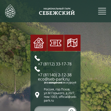
+7 (8112) 33-17-78
+7 (81140) 2-12-38
eco@seb-park.ru
(по вопросам экскурсий и посещения)
Россия, гор.Псков,
ул.М.Горького, д.20/7,
пом.1003, official@seb-
park.ru