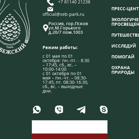
+7 81140 21238
ПРЕСС-ЦЕНТ
official@seb-park.ru
ЭКОЛОГИЧЕ
Россия, гор.Псков
ПРОСВЕЩЕ
ул.М.Горького
д.20/7 пом.1003
ПУТЕШЕСТВ
ИССЛЕДУЙ
Режим работы:
с 01 мая по 01
ПОМОГАЙ
октября: пн.-пт. - 8:30
– 17:45, сб., вс. –
ОХРАНА
10:00-14:00
ПРИРОДЫ
с 01 октября по 01
мая – пн.-чт. – 08:30-
17:45, пт. 08:30-16:30,
сб., вс. – выходные
дни.