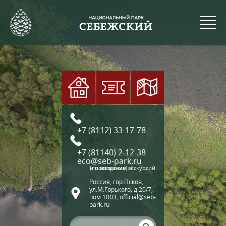
+7 (8112) 33-17-78
+7 (81140) 2-12-38
eco@seb-park.ru
(по вопросам экскурсий и посещения)
Россия, гор.Псков,
ул.М.Горького, д.20/7,
пом.1003, official@seb-
park.ru