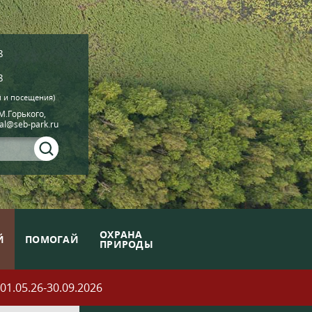
8
8
й и посещения)
.М.Горького,
ial@seb-park.ru
ОХРАНА
Й
ПОМОГАЙ
ПРИРОДЫ
05.26-30.09.2026