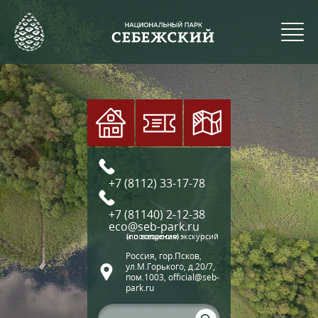
+7 (8112) 33-17-78
+7 (81140) 2-12-38
eco@seb-park.ru
(по вопросам экскурсий и посещения)
Россия, гор.Псков,
ул.М.Горького, д.20/7,
пом.1003, official@seb-
park.ru