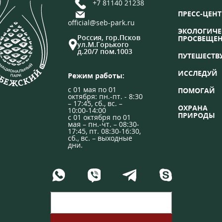
+7 81140 21238
ПРЕСС-ЦЕНТ
official@seb-park.ru
ЭКОЛОГИЧЕ
Россия, гор.Псков
ПРОСВЕЩЕ
ул.М.Горького
д.20/7 пом.1003
ПУТЕШЕСТВ
ИССЛЕДУЙ
Режим работы:
с 01 мая по 01
ПОМОГАЙ
октября: пн.-пт. - 8:30
– 17:45, сб., вс. –
ОХРАНА
10:00-14:00
ПРИРОДЫ
с 01 октября по 01
мая – пн.-чт. – 08:30-
17:45, пт. 08:30-16:30,
сб., вс. – выходные
дни.