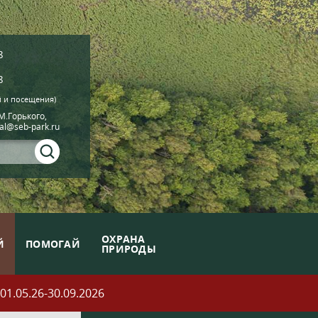
8
8
й и посещения)
.М.Горького,
ial@seb-park.ru
ОХРАНА
Й
ПОМОГАЙ
ПРИРОДЫ
05.26-30.09.2026