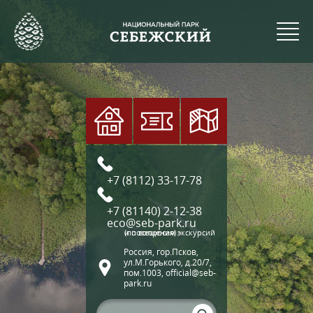
+7 (8112) 33-17-78
+7 (81140) 2-12-38
eco@seb-park.ru
(по вопросам экскурсий и посещения)
Россия, гор.Псков,
ул.М.Горького, д.20/7,
пом.1003, official@seb-
park.ru