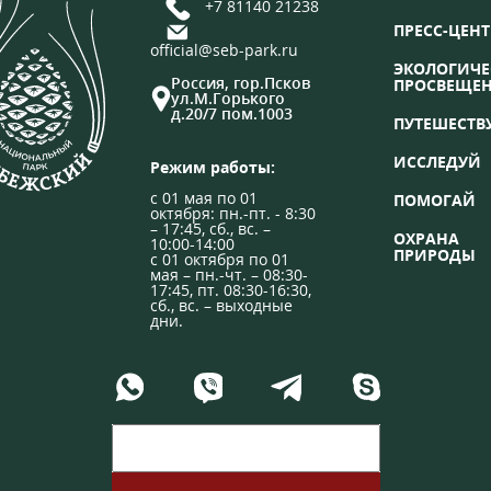
+7 81140 21238
ПРЕСС-ЦЕНТ
official@seb-park.ru
ЭКОЛОГИЧЕ
Россия, гор.Псков
ПРОСВЕЩЕ
ул.М.Горького
д.20/7 пом.1003
ПУТЕШЕСТВ
ИССЛЕДУЙ
Режим работы:
с 01 мая по 01
ПОМОГАЙ
октября: пн.-пт. - 8:30
– 17:45, сб., вс. –
ОХРАНА
10:00-14:00
ПРИРОДЫ
с 01 октября по 01
мая – пн.-чт. – 08:30-
17:45, пт. 08:30-16:30,
сб., вс. – выходные
дни.