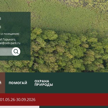
8
8
й и посещения)
.М.Горького,
ial@seb-park.ru
ОХРАНА
Й
ПОМОГАЙ
ПРИРОДЫ
05.26-30.09.2026