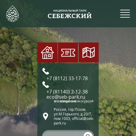
+7 (8112) 33-17-78
+7 (81140) 2-12-38
eco@seb-park.ru
(по вопросам экскурсий и посещения)
Россия, гор.Псков,
ул.М.Горького, д.20/7,
пом.1003, official@seb-
park.ru