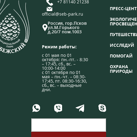
+7 81140 21238
ПРЕСС-ЦЕНТ
official@seb-park.ru
ЭКОЛОГИЧЕ
Россия, гор.Псков
ПРОСВЕЩЕ
ул.М.Горького
д.20/7 пом.1003
ПУТЕШЕСТВ
ИССЛЕДУЙ
Режим работы:
с 01 мая по 01
ПОМОГАЙ
октября: пн.-пт. - 8:30
– 17:45, сб., вс. –
ОХРАНА
10:00-14:00
ПРИРОДЫ
с 01 октября по 01
мая – пн.-чт. – 08:30-
17:45, пт. 08:30-16:30,
сб., вс. – выходные
дни.