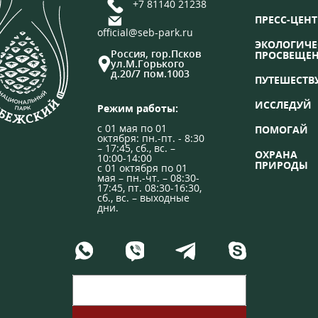
+7 81140 21238
ПРЕСС-ЦЕНТ
official@seb-park.ru
ЭКОЛОГИЧЕ
Россия, гор.Псков
ПРОСВЕЩЕ
ул.М.Горького
д.20/7 пом.1003
ПУТЕШЕСТВ
ИССЛЕДУЙ
Режим работы:
с 01 мая по 01
ПОМОГАЙ
октября: пн.-пт. - 8:30
– 17:45, сб., вс. –
ОХРАНА
10:00-14:00
ПРИРОДЫ
с 01 октября по 01
мая – пн.-чт. – 08:30-
17:45, пт. 08:30-16:30,
сб., вс. – выходные
дни.