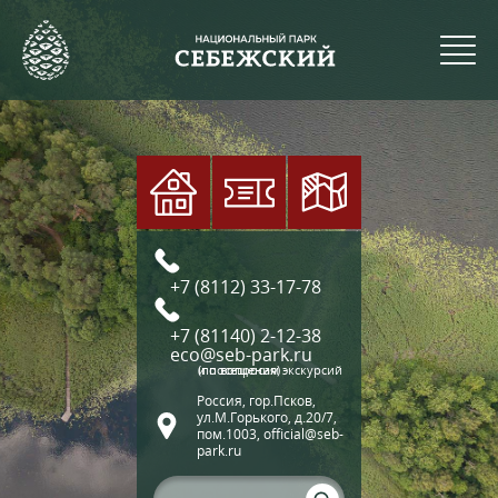
+7 (8112) 33-17-78
+7 (81140) 2-12-38
eco@seb-park.ru
(по вопросам экскурсий и посещения)
Россия, гор.Псков,
ул.М.Горького, д.20/7,
пом.1003, official@seb-
park.ru