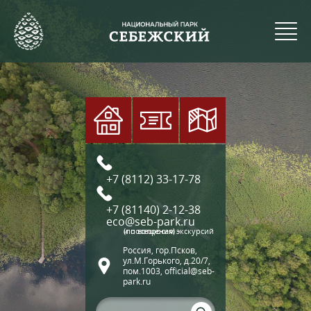
+7 (8112) 33-17-78
+7 (81140) 2-12-38
eco@seb-park.ru
(по вопросам экскурсий и посещения)
Россия, гор.Псков,
ул.М.Горького, д.20/7,
пом.1003, official@seb-
park.ru