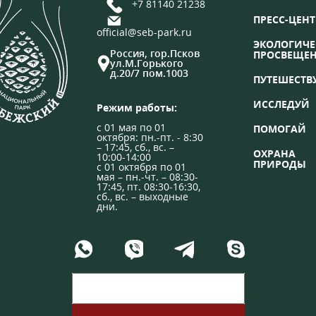
+7 81140 21238
ПРЕСС-ЦЕНТ
official@seb-park.ru
ЭКОЛОГИЧЕ
Россия, гор.Псков
ПРОСВЕЩЕ
ул.М.Горького
д.20/7 пом.1003
ПУТЕШЕСТВ
ИССЛЕДУЙ
Режим работы:
с 01 мая по 01
ПОМОГАЙ
октября: пн.-пт. - 8:30
– 17:45, сб., вс. –
ОХРАНА
10:00-14:00
ПРИРОДЫ
с 01 октября по 01
мая – пн.-чт. – 08:30-
17:45, пт. 08:30-16:30,
сб., вс. – выходные
дни.