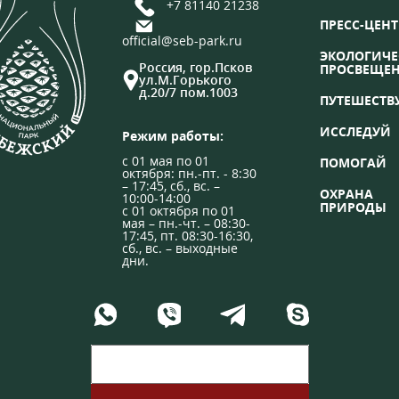
+7 81140 21238
ПРЕСС-ЦЕНТ
official@seb-park.ru
ЭКОЛОГИЧЕ
Россия, гор.Псков
ПРОСВЕЩЕ
ул.М.Горького
д.20/7 пом.1003
ПУТЕШЕСТВ
ИССЛЕДУЙ
Режим работы:
с 01 мая по 01
ПОМОГАЙ
октября: пн.-пт. - 8:30
– 17:45, сб., вс. –
ОХРАНА
10:00-14:00
ПРИРОДЫ
с 01 октября по 01
мая – пн.-чт. – 08:30-
17:45, пт. 08:30-16:30,
сб., вс. – выходные
дни.