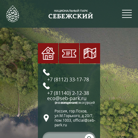
+7 (8112) 33-17-78
+7 (81140) 2-12-38
eco@seb-park.ru
(по вопросам экскурсий и посещения)
Россия, гор.Псков,
ул.М.Горького, д.20/7,
пом.1003, official@seb-
park.ru