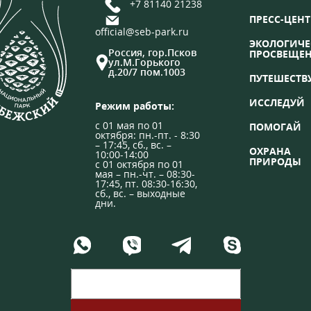
+7 81140 21238
ПРЕСС-ЦЕНТ
official@seb-park.ru
ЭКОЛОГИЧЕ
Россия, гор.Псков
ПРОСВЕЩЕ
ул.М.Горького
д.20/7 пом.1003
ПУТЕШЕСТВ
ИССЛЕДУЙ
Режим работы:
с 01 мая по 01
ПОМОГАЙ
октября: пн.-пт. - 8:30
– 17:45, сб., вс. –
ОХРАНА
10:00-14:00
ПРИРОДЫ
с 01 октября по 01
мая – пн.-чт. – 08:30-
17:45, пт. 08:30-16:30,
сб., вс. – выходные
дни.