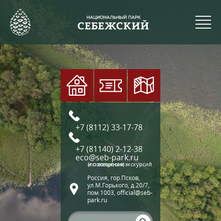
+7 (8112) 33-17-78
+7 (81140) 2-12-38
eco@seb-park.ru
(по вопросам экскурсий и посещения)
Россия, гор.Псков,
ул.М.Горького, д.20/7,
пом.1003, official@seb-
park.ru