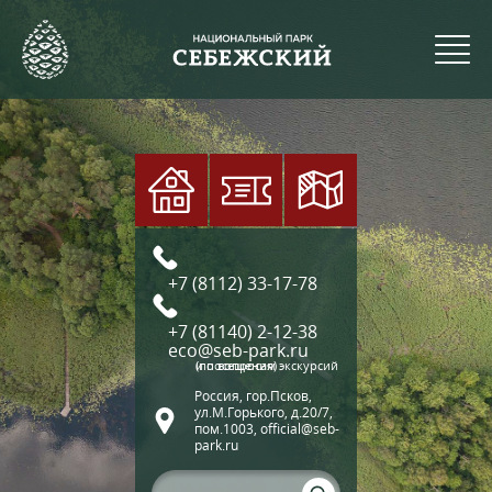
+7 (8112) 33-17-78
+7 (81140) 2-12-38
eco@seb-park.ru
(по вопросам экскурсий и посещения)
Россия, гор.Псков,
ул.М.Горького, д.20/7,
пом.1003, official@seb-
park.ru