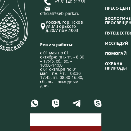
+7 81140 21238
ПРЕСС-ЦЕНТ
official@seb-park.ru
ЭКОЛОГИЧЕ
Россия, гор.Псков
ПРОСВЕЩЕ
ул.М.Горького
д.20/7 пом.1003
ПУТЕШЕСТВ
ИССЛЕДУЙ
Режим работы:
с 01 мая по 01
ПОМОГАЙ
октября: пн.-пт. - 8:30
– 17:45, сб., вс. –
ОХРАНА
10:00-14:00
ПРИРОДЫ
с 01 октября по 01
мая – пн.-чт. – 08:30-
17:45, пт. 08:30-16:30,
сб., вс. – выходные
дни.