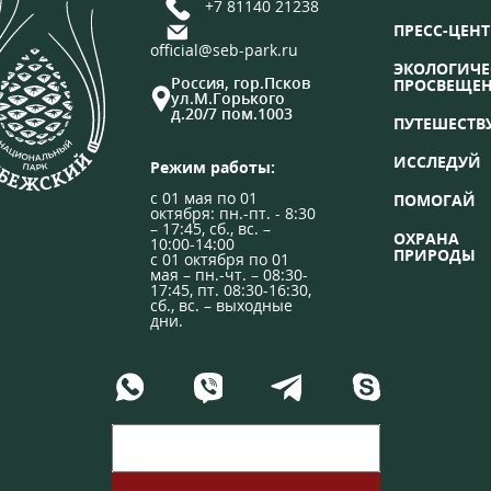
+7 81140 21238
ПРЕСС-ЦЕНТ
official@seb-park.ru
ЭКОЛОГИЧЕ
Россия, гор.Псков
ПРОСВЕЩЕ
ул.М.Горького
д.20/7 пом.1003
ПУТЕШЕСТВ
ИССЛЕДУЙ
Режим работы:
с 01 мая по 01
ПОМОГАЙ
октября: пн.-пт. - 8:30
– 17:45, сб., вс. –
ОХРАНА
10:00-14:00
ПРИРОДЫ
с 01 октября по 01
мая – пн.-чт. – 08:30-
17:45, пт. 08:30-16:30,
сб., вс. – выходные
дни.