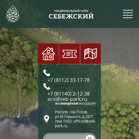
+7 (8112) 33-17-78
+7 (81140) 2-12-38
eco@seb-park.ru
(по вопросам экскурсий и посещения)
Россия, гор.Псков,
ул.М.Горького, д.20/7,
пом.1003, official@seb-
park.ru